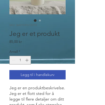
SKU: 364215376135191
Jeg er et produkt
Pris
85,00 kr
Antall
*
Legg til i handlekurv
Jeg er en produktbeskrivelse. 
Jeg er et flott sted for å 
legge til flere detaljer om ditt 
produkt, som f.eks størrelse, 