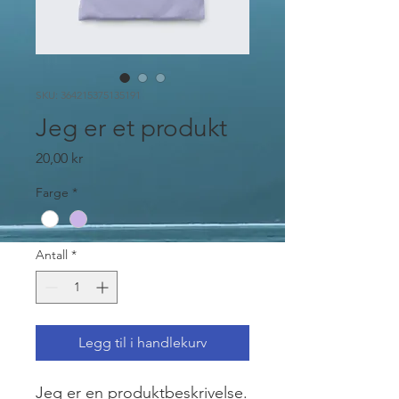
SKU: 364215375135191
Jeg er et produkt
Pris
20,00 kr
Farge
*
Antall
*
Legg til i handlekurv
Jeg er en produktbeskrivelse. 