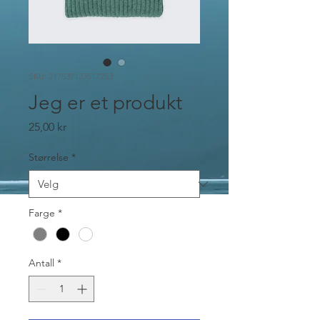
SKU: 217537123517253
Jeg er et produkt
Pris
25,00 kr
Størrelse
*
Farge
*
Antall
*